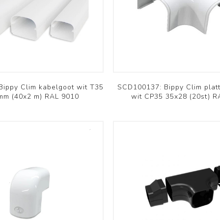
Commercieel PAC
Commercieel PAC
Aquarea
Versati
Bekijk meer
Bekijk meer
Komfovent
Innova
ippy Clim kabelgoot wit T35
SCD100137: Bippy Clim platt
mm (40x2 m) RAL 9010
wit CP35 35x28 (20st) 
Domekt
Färna
Verso
Ducto