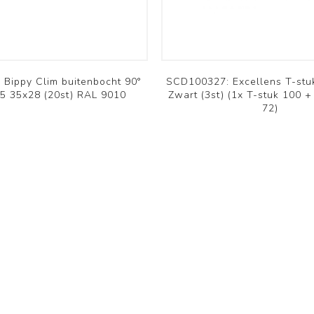
RHP
OSMO
Bekijk meer
Installatie materiaal
Archief
Bippy Clim buitenbocht 90°
SCD100327: Excellens T-st
5 35x28 (20st) RAL 9010
Zwart (3st) (1x T-stuk 100 +
72)
Koelleiding
Montagebeugels - Voeten
Kabelgoten en
accessoires