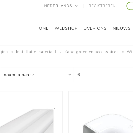
REGISTREREN
HOME
WEBSHOP
OVER ONS
NIEUWS
gina
Installatie materiaal
Kabelgoten en accessoires
Wi
Panasonic
Gree
Domestic RAC
Domestic RAC