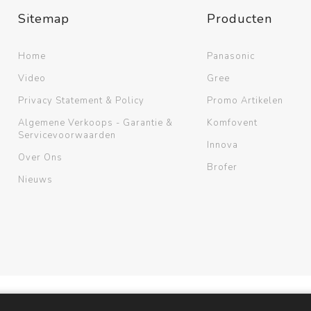
Sitemap
Producten
Home
Panasonic
Video
Gree
Privacy Statement & Policy
Promo Artikelen
Algemene Verkoops - Garantie &
Komfovent
Servicevoorwaarden
Innova
Over Ons
Brofer
Nieuws
com
Copyright ; 2026 ACB Airco. Alle rechten voorbehouden.