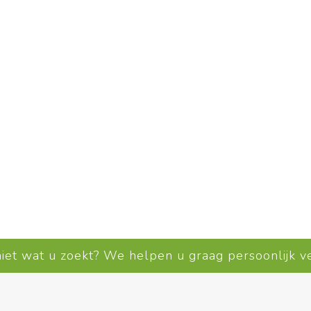
Bekijk meer
niet wat u zoekt? We helpen u graag persoonlijk 