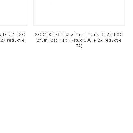
Professioneel
Bekijk meer
uk DT72-EXC
SCD100478: Excellens T-stuk DT72-EXC
 2x reductie
Bruin (3st) (1x T-stuk 100 + 2x reductie
72)