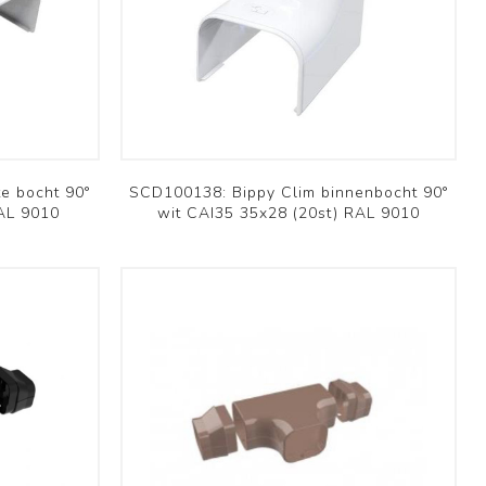
Brofer
e bocht 90°
SCD100138: Bippy Clim binnenbocht 90°
RAL 9010
wit CAI35 35x28 (20st) RAL 9010
Domestic
Schoolventilatie