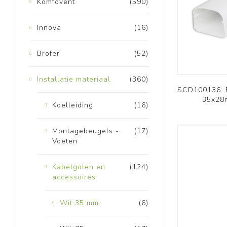
Komfovent
(590)
Innova
(16)
Brofer
(52)
Installatie materiaal
(360)
SCD100136: B
35x28
Koelleiding
(16)
Montagebeugels -
(17)
Voeten
Kabelgoten en
(124)
accessoires
Wit 35 mm
(6)