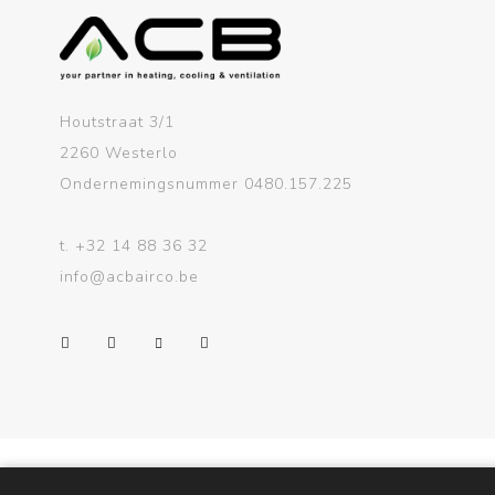
Houtstraat 3/1
2260 Westerlo
Ondernemingsnummer 0480.157.225
t.
+32 14 88 36 32
info@acbairco.be
Powered by
nopCommerce
Designed by
Nop-Templates.