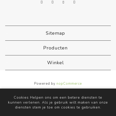
Sitemap
Producten
Winkel
Powered by
nopCommerce
Designed by
Nop-Templates.com
Copyright ; 2026 ACB Airco. Alle rechten voorbehouden.
Cookies Helpen ons om een betere diensten te
kunnen verlenen. Als je gebruik wilt maken van onze
diensten stem je toe om cookies te gebruiken.