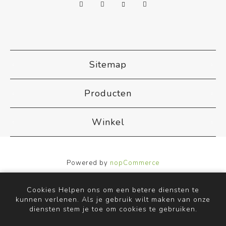
Sitemap
Producten
Winkel
Powered by
nopCommerce
Designed by
Nop-Templates.com
Copyright ; 2026 ACB Airco. Alle rechten voorbehouden.
Cookies Helpen ons om een betere diensten te
kunnen verlenen. Als je gebruik wilt maken van onze
diensten stem je toe om cookies te gebruiken.