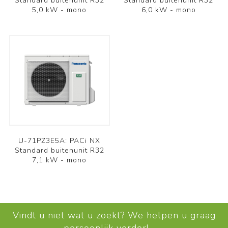
Standard buitenunit R32
Standard buitenunit R32
5,0 kW - mono
6,0 kW - mono
U-71PZ3E5A: PACi NX
Standard buitenunit R32
7,1 kW - mono
Vindt u niet wat u zoekt? We helpen u graag