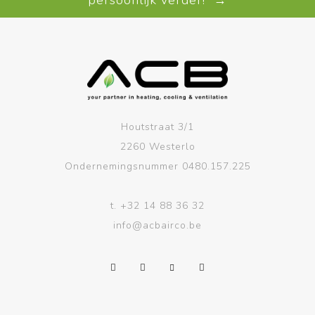
persoonlijk verder! →
Houtstraat 3/1
2260 Westerlo
Ondernemingsnummer 0480.157.225
t.
+32 14 88 36 32
info@acbairco.be