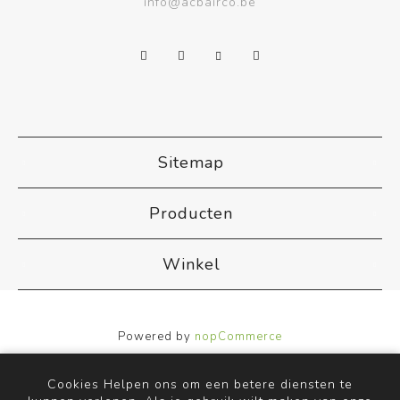
info@acbairco.be
Sitemap
Producten
Winkel
Powered by
nopCommerce
Designed by
Nop-Templates.com
Copyright ; 2026 ACB Airco. Alle rechten voorbehouden.
Cookies Helpen ons om een betere diensten te