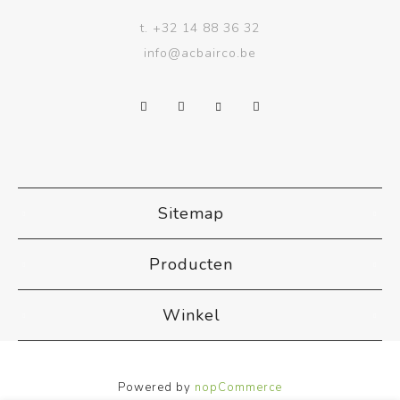
t.
+32 14 88 36 32
info@acbairco.be
Sitemap
Producten
Winkel
Powered by
nopCommerce