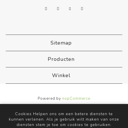
Sitemap
Producten
Winkel
Powered by
nopCommerce
Designed by
Nop-Templates.com
Copyright ; 2026 ACB Airco. Alle rechten voorbehouden.
Cookies Helpen ons om een betere diensten te
kunnen verlenen. Als je gebruik wilt maken van onze
diensten stem je toe om cookies te gebruiken.