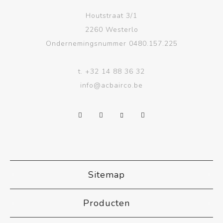
Houtstraat 3/1
2260 Westerlo
Ondernemingsnummer 0480.157.225
t.
+32 14 88 36 32
info@acbairco.be
Sitemap
Producten