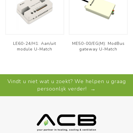
LE60-24/H1: Aan/uit
ME50-00/EG(M): ModBus
module U-Match
gateway U-Match
Vindt u niet wat u zoekt? We helpen u graag
persoonlijk verder! →