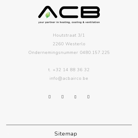
Houtstraat 3/1
2260 Westerlo
Ondernemingsnummer 0480.157.225
t.
+32 14 88 36 32
info@acbairco.be
Sitemap