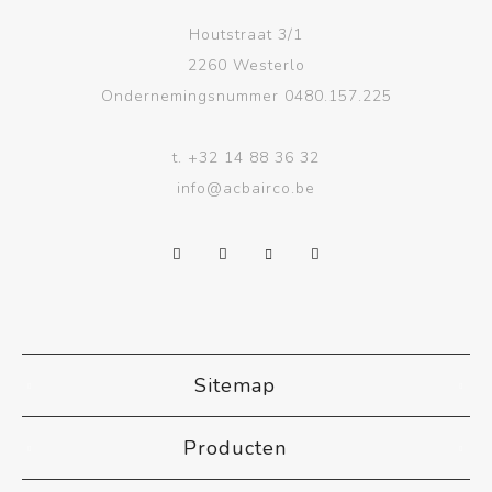
Houtstraat 3/1
2260 Westerlo
Ondernemingsnummer 0480.157.225
t.
+32 14 88 36 32
info@acbairco.be
Sitemap
Producten