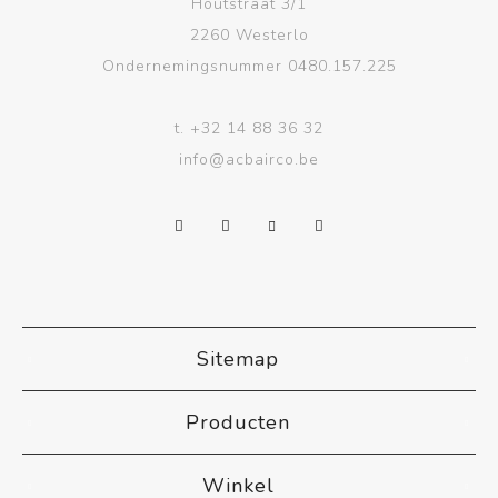
Houtstraat 3/1
2260 Westerlo
Ondernemingsnummer 0480.157.225
t.
+32 14 88 36 32
info@acbairco.be
Sitemap
Producten
Winkel