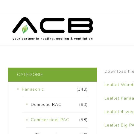
Download hie
CATEGORIE
Leaflet Wan
Panasonic
(348)
Leaflet Kana
Domestic RAC
(90)
Leaflet 4-we
Commercieel PAC
(58)
Leaflet Big P