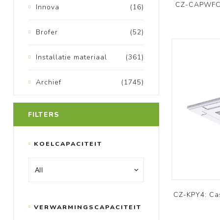
CZ-CAPWFC1:
Innova
(16)
Brofer
(52)
Installatie materiaal
(361)
Archief
(1745)
FILTERS
KOELCAPACITEIT
CZ-KPY4: Ca
VERWARMINGSCAPACITEIT