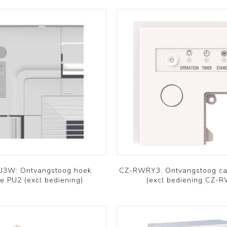
Bekijk meer
3W: Ontvangstoog hoek
CZ-RWRY3: Ontvangstoog ca
te PU2 (excl bediening)
(excl bediening CZ-