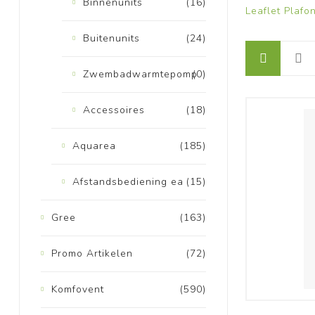
Binnenunits
(16)
Leaflet Plaf
Buitenunits
(24)
Zwembadwarmtepomp
(0)
Accessoires
(18)
Aquarea
(185)
Afstandsbediening ea
(15)
Gree
(163)
Promo Artikelen
(72)
Komfovent
(590)