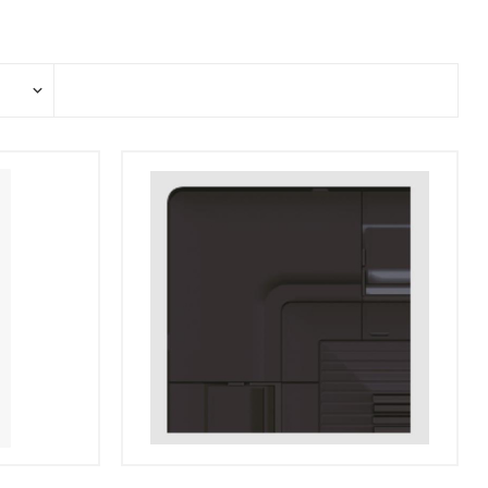
Brofer
Domestic
Schoolventilatie