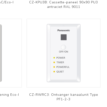
Professioneel
AC/Eco-I
CZ-KPU3B: Cassette-paneel 90x90 PU3
antraciet RAL 9011
Bekijk meer
ening Eco-I
CZ-RWRC3: Ontvanger kanaalunit Type
PF1-2-3