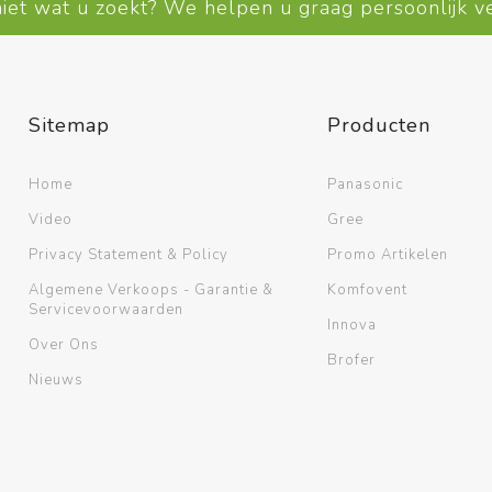
niet wat u zoekt? We helpen u graag persoonlijk 
Sitemap
Producten
Home
Panasonic
Video
Gree
Privacy Statement & Policy
Promo Artikelen
Algemene Verkoops - Garantie &
Komfovent
Servicevoorwaarden
Innova
Over Ons
Brofer
Nieuws