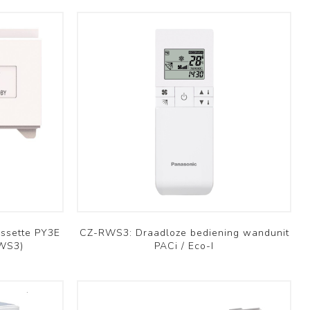
ssette PY3E
CZ-RWS3: Draadloze bediening wandunit
RWS3)
PACi / Eco-I