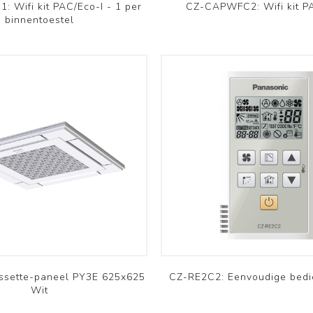
RHP
OSMO
 Wifi kit PAC/Eco-I - 1 per
CZ-CAPWFC2: Wifi kit P
binnentoestel
Bekijk meer
Installatie materiaal
Archief
Koelleiding
Montagebeugels - Voeten
ssette-paneel PY3E 625x625
CZ-RE2C2: Eenvoudige bedi
Kabelgoten en
Wit
accessoires