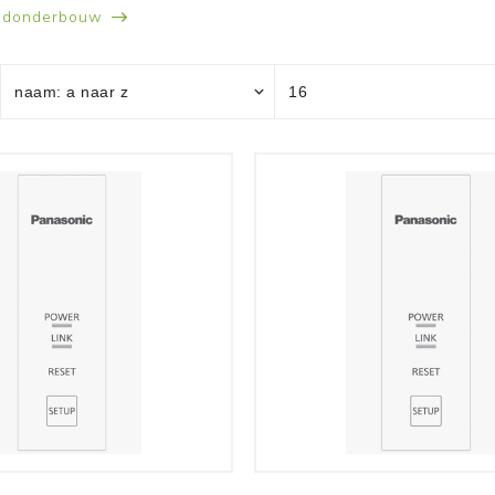
Commercieel PAC
Commercieel PAC
ondonderbouw
Aquarea
Versati
Bekijk meer
Bekijk meer
Komfovent
Innova
Domekt
Färna
Verso
Ducto