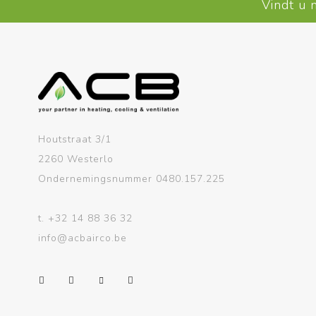
Vindt u 
Houtstraat 3/1
2260 Westerlo
Ondernemingsnummer 0480.157.225
t.
+32 14 88 36 32
info@acbairco.be