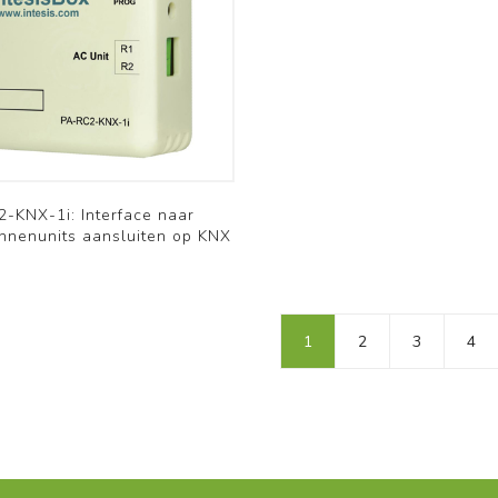
-KNX-1i: Interface naar
nnenunits aansluiten op KNX
1
2
3
4