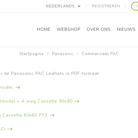
REGISTREREN
HOME
WEBSHOP
OVER ONS
NIEUWS
Startpagina
Panasonic
Commercieel PAC
Panasonic
Gree
r de Panasonic PAC Leaflets in PDF-formaat:
dmodel
almodel + 4-weg Cassette 90x90
g Cassette 60x60 PY3
ACi
Domestic RAC
Domestic RAC