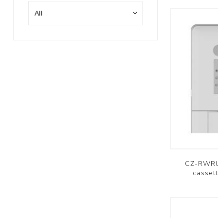
CZ-RWRU
casset