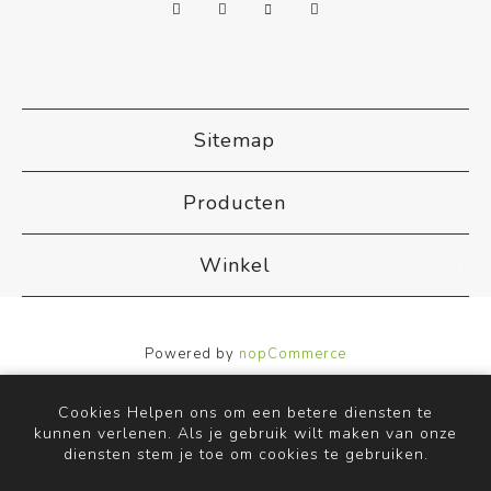
Sitemap
Producten
Winkel
Powered by
nopCommerce
Designed by
Nop-Templates.com
Copyright ; 2026 ACB Airco. Alle rechten voorbehouden.
Cookies Helpen ons om een betere diensten te
kunnen verlenen. Als je gebruik wilt maken van onze
diensten stem je toe om cookies te gebruiken.