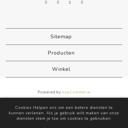
Sitemap
Producten
Winkel
Powered by
nopCommerce
Designed by
Nop-Templates.com
Copyright ; 2026 ACB Airco. Alle rechten voorbehouden.
Cookies Helpen ons om een betere diensten te
kunnen verlenen. Als je gebruik wilt maken van onze
diensten stem je toe om cookies te gebruiken.