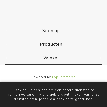
Sitemap
Producten
Winkel
Powered by
nopCommerce
Designed by
Nop-Templates.com
Copyright ; 2026 ACB Airco. Alle rechten voorbehouden.
Cookies Helpen ons om een betere diensten te
kunnen verlenen. Als je gebruik wilt maken van onze
diensten stem je toe om cookies te gebruiken.