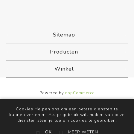
Sitemap
Producten
Winkel
Powered by
nopCommerce
Designed by
Nop-Templates.com
Copyright ; 2026 ACB Airco. Alle rechten voorbehouden.
Cookies Helpen ons om een betere diensten te
kunnen verlenen. Als je gebruik wilt maken van onze
diensten stem je toe om cookies te gebruiken.
MEER WETEN
OK