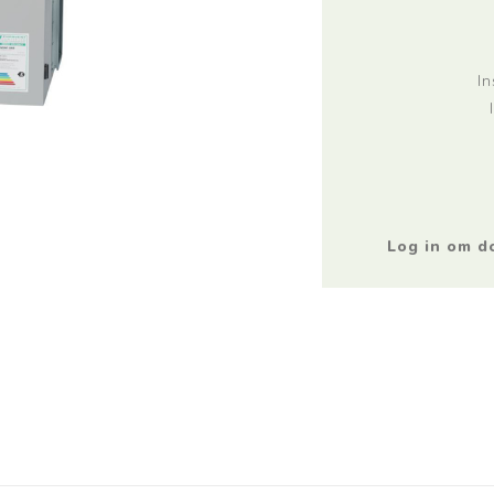
Commercieel PAC
Commercieel PAC
Aquarea
Versati
In
Bekijk meer
Bekijk meer
Komfovent
Innova
Log in om 
Domekt
Färna
Verso
Ducto