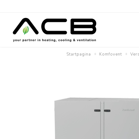
Startpagina
Komfovent
Ver