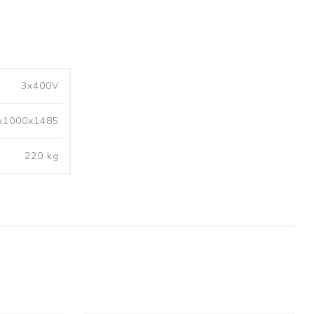
Professioneel
Bekijk meer
3x400V
x1000x1485
220 kg