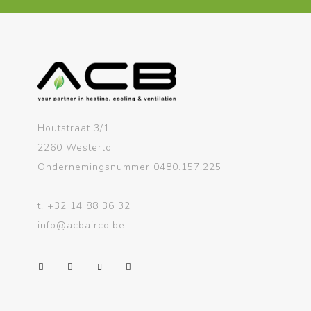
Houtstraat 3/1
2260 Westerlo
Ondernemingsnummer 0480.157.225
t.
+32 14 88 36 32
info@acbairco.be