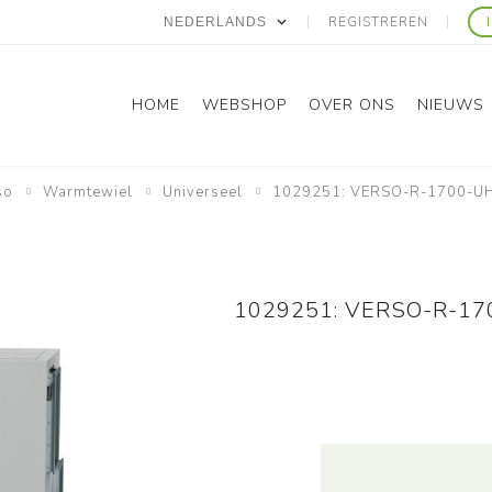
REGISTREREN
HOME
WEBSHOP
OVER ONS
NIEUWS
so
Warmtewiel
Universeel
1029251: VERSO-R-1700-UH-
Panasonic
Gree
1029251: VERSO-R-170
Domestic RAC
Domestic RAC