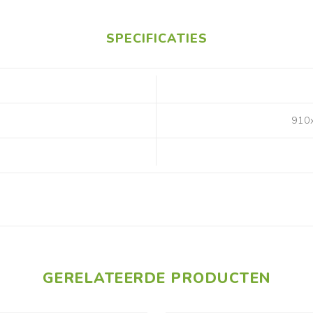
RHP
OSMO
Bekijk meer
SPECIFICATIES
Installatie materiaal
Archief
910
Koelleiding
Montagebeugels - Voeten
GERELATEERDE PRODUCTEN
Kabelgoten en
accessoires