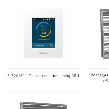
745201511: Touchscreen bediening C5.1
707253664
SRU