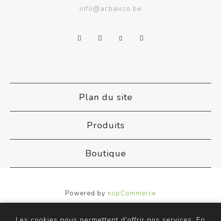
info@acbairco.be
Plan du site
Produits
Boutique
Powered by
nopCommerce
Designed by
Nop-Templates.com
Copyright © 2026 ACB Airco. Tous droits réservés.
Les cookies nous permettent d'offrir nos services. En