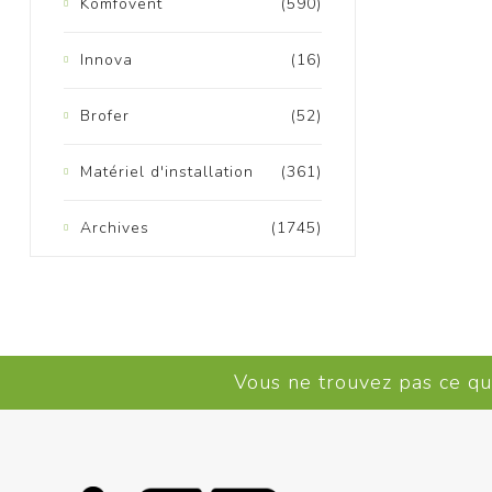
Komfovent
(590)
Innova
(16)
Brofer
(52)
Matériel d'installation
(361)
K
Archives
(1745)
Vous ne trouvez pas ce q