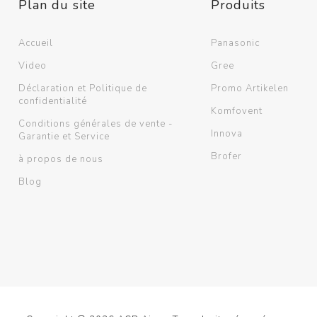
Plan du site
Produits
Verso
Ducto
RHP
OSMO
Accueil
Panasonic
Voir plus
Video
Gree
Déclaration et Politique de
Promo Artikelen
confidentialité
atériel d'installation
Archives
Komfovent
Conditions générales de vente -
Innova
Garantie et Service
Brofer
à propos de nous
Blog
Tuyaux de refroidissement