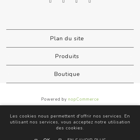
Plan du site
Produits
Boutique
Powered by
nopCommerce
Designed by
Nop-Templates.com
Copyright © 2026 ACB Airco. Tous droits réservés.
Les cookies nous permettent d'offrir nos services. En
utilisant nos services, vous acceptez notre utilisation
des cookies.