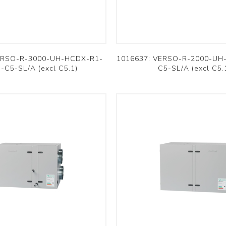
Verso
Ducto
RHP
OSMO
Voir plus
ERSO-R-3000-UH-HCDX-R1-
1016637: VERSO-R-2000-UH-
-C5-SL/A (excl C5.1)
C5-SL/A (excl C5.
atériel d'installation
Archives
Tuyaux de refroidissement