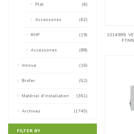
Plat
(6)
Accessoires
(62)
RHP
(19)
1014989: V
F7/M5
M
Accessoires
(88)
Innova
(16)
Brofer
(52)
Matériel d'installation
(361)
Archives
(1745)
FILTER BY