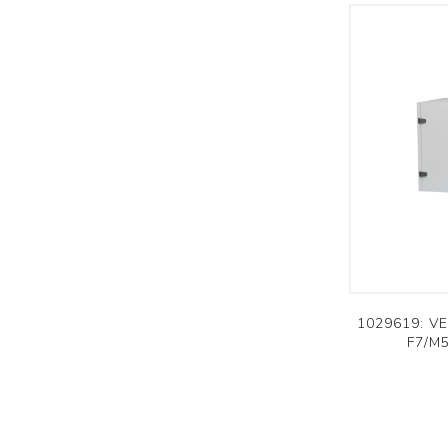
1029619: V
F7/M5