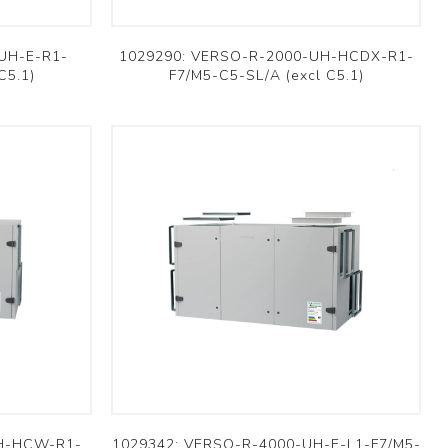
UH-E-R1-
1029290: VERSO-R-2000-UH-HCDX-R1-
C5.1)
F7/M5-C5-SL/A (excl C5.1)
UH-HCW-R1-
1029342: VERSO-R-4000-UH-E-L1-F7/M5-