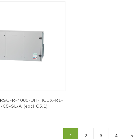
ERSO-R-4000-UH-HCDX-R1-
-C5-SL/A (excl C5.1)
1
2
3
4
5