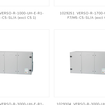
Supports murals / Blocs de
montage
 VERSO-R-1000-UH-E-R1-
1029251: VERSO-R-1700-
Chemins de câbles /
-C5-SL/A (excl C5.1)
F7/M5-C5-SL/A (excl 
Accessoires
Voir plus
 VERSO-R-3000-UH-E-R1-
1029304: VERSO-R-3000-