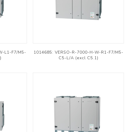
Brofer
W-L1-F7/M5-
1014685: VERSO-R-7000-H-W-R1-F7/M5-
)
C5-L/A (excl C5.1)
Résidentiel