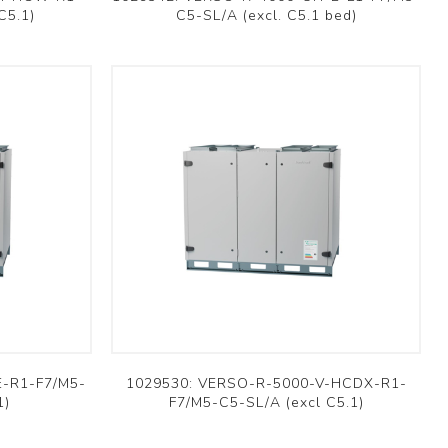
C5.1)
C5-SL/A (excl. C5.1 bed)
E-R1-F7/M5-
1029530: VERSO-R-5000-V-HCDX-R1-
1)
F7/M5-C5-SL/A (excl C5.1)