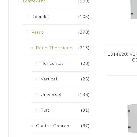
Komfovent
(590)
Domekt
(105)
Verso
(378)
Roue Thermique
(213)
K
1014628: VE
C5
Horizontal
(20)
Vertical
(26)
Universel
(136)
Plat
(31)
Contre-Courant
(97)