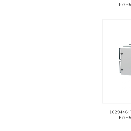
F7/M5
1029446:
F7/M5