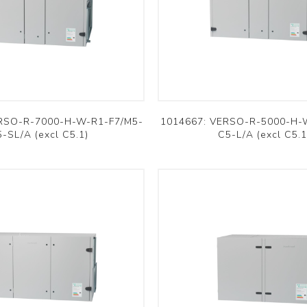
Résidentiel RAC
Résidentiel RAC
Commercial PAC
Commercial PAC
Aquarea
Versati
Voir plus
Voir plus
omfovent
Innova
RSO-R-7000-H-W-R1-F7/M5-
1014667: VERSO-R-5000-H-
-SL/A (excl C5.1)
C5-L/A (excl C5.1
Domekt
Färna