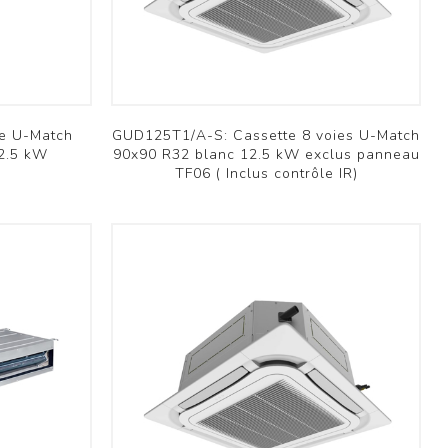
Ventilation scolaire
Professionnel
Voir plus
e U-Match
GUD125T1/A-S: Cassette 8 voies U-Match
12.5 kW
90x90 R32 blanc 12.5 kW exclus panneau
TF06 ( Inclus contrôle IR)