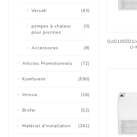
Versati
(43)
pompes à chaleur
(0)
pour piscines
GUD100ZD1/A-
M
U-
Accessoires
(8)
Articles Promotionnels
(72)
Komfovent
(590)
Innova
(16)
Brofer
(52)
Matériel d'installation
(361)