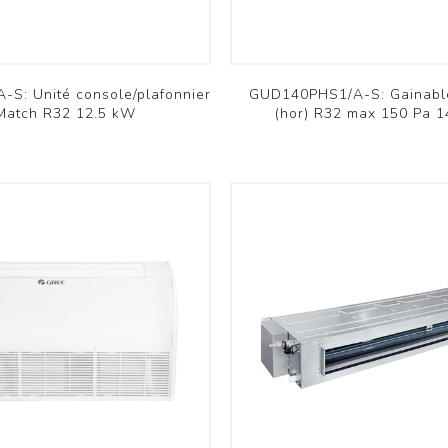
Supports murals / Blocs de
montage
Chemins de câbles /
Accessoires
S: Unité console/plafonnier
GUD140PHS1/A-S: Gainabl
Voir plus
Match R32 12.5 kW
(hor) R32 max 150 Pa 