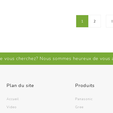
1
2
ue vous cherchez? Nous sommes heureux de vous
Plan du site
Produits
Accueil
Panasonic
Video
Gree