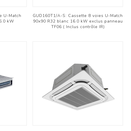
e U-Match
GUD160T1/A-S: Cassette 8 voies U-Match
16.0 kW
90x90 R32 blanc 16.0 kW exclus panneau
TF06 ( Inclus contrôle IR)