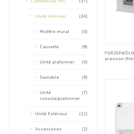
Commercial PAC
(37)
Unité intérieur
(24)
Modèle mural
(0)
Cassette
(8)
K
FGR25Pd/DLNh
pression (fil
Unité plafonnier
(0)
Gainable
(9)
Unité
(7)
console/plafonnier
Unité Extérieur
(11)
Accessoires
(2)