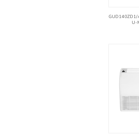
GUD140ZD1/A-
U-