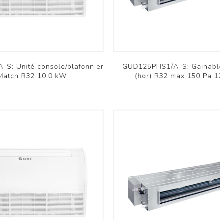
Verso
Ducto
RHP
OSMO
Voir plus
S: Unité console/plafonnier
GUD125PHS1/A-S: Gainabl
atériel d'installation
Archives
Match R32 10.0 kW
(hor) R32 max 150 Pa 
Tuyaux de refroidissement