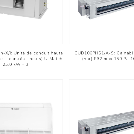
Résidentiel RAC
Résidentiel RAC
Commercial PAC
Commercial PAC
Aquarea
Versati
Voir plus
Voir plus
omfovent
Innova
-X/I: Unité de conduit haute
GUD100PHS1/A-S: Gainabl
tre + contrôle inclus) U-Match
(hor) R32 max 150 Pa 
25.0 kW - 3F
Domekt
Färna