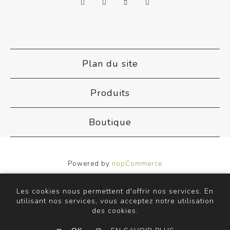
Plan du site
Produits
Boutique
Powered by
nopCommerce
Designed by
Nop-Templates.com
Copyright © 2026 ACB Airco. Tous droits réservés.
Les cookies nous permettent d'offrir nos services. En
utilisant nos services, vous acceptez notre utilisation
des cookies.