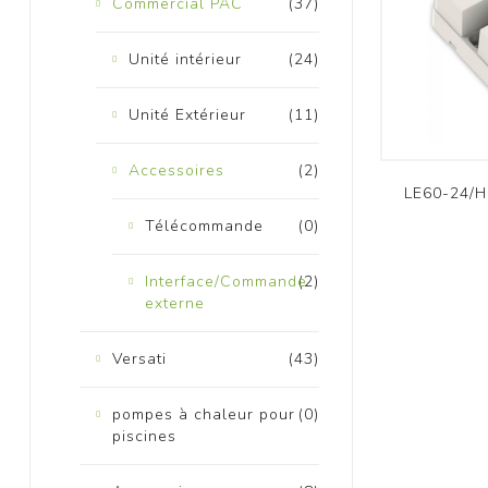
Commercial PAC
(37)
Unité intérieur
(24)
Unité Extérieur
(11)
Accessoires
(2)
K
LE60-24/H
Télécommande
(0)
Interface/Commande
(2)
externe
Versati
(43)
pompes à chaleur pour
(0)
piscines