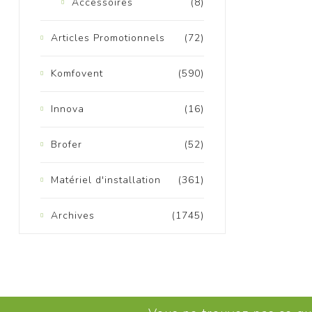
Accessoires
(8)
Articles Promotionnels
(72)
Komfovent
(590)
M
Innova
(16)
Brofer
(52)
Matériel d'installation
(361)
Archives
(1745)