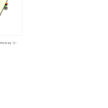
Brofer
ateway U-
Résidentiel