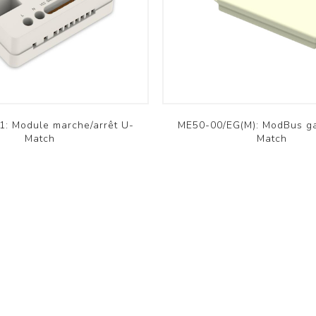
Résidentiel RAC
Résidentiel RAC
Commercial PAC
Commercial PAC
Aquarea
Versati
Voir plus
Voir plus
omfovent
Innova
1: Module marche/arrêt U-
ME50-00/EG(M): ModBus g
Match
Match
Domekt
Färna