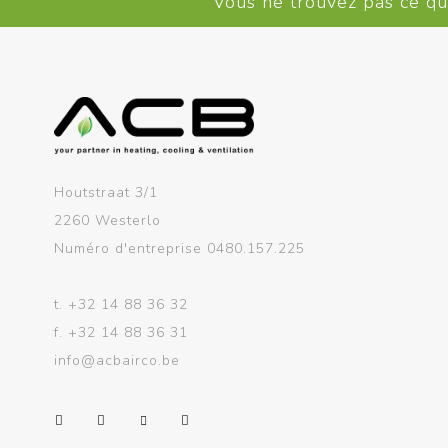
Vous ne trouvez pas ce q
Houtstraat 3/1
2260 Westerlo
Numéro d'entreprise 0480.157.225
t.
+32 14 88 36 32
f.
+32 14 88 36 31
info@acbairco.be