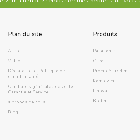
ue vous cherchez? Nous sommes heureux de vous
Supports murals / Blocs de
montage
Chemins de câbles /
Accessoires
Plan du site
Produits
Voir plus
Accueil
Panasonic
Video
Gree
Déclaration et Politique de
Promo Artikelen
confidentialité
Komfovent
Conditions générales de vente -
Innova
Garantie et Service
Brofer
à propos de nous
Blog