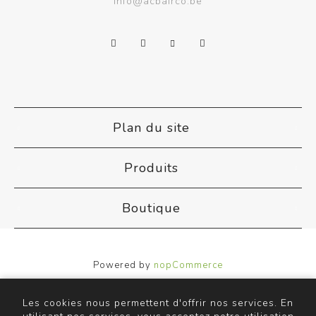
info@acbairco.be
Plan du site
Produits
Boutique
Powered by
nopCommerce
Designed by
Nop-Templates.com
Copyright © 2026 ACB Airco. Tous droits réservés.
Les cookies nous permettent d'offrir nos services. En