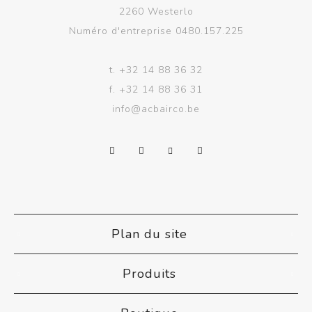
2260 Westerlo
Numéro d'entreprise 0480.157.225
t.
+32 14 88 36 32
f.
+32 14 88 36 31
info@acbairco.be
Plan du site
Produits