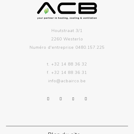
Houtstraat 3/1
2260 Westerlo
Numéro d'entreprise 0480.157.225
t.
+32 14 88 36 32
f.
+32 14 88 36 31
info@acbairco.be