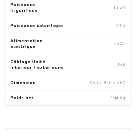
Puissance
11,24
frigorifique
Puissance calorifique
13,5
Alimentation
230V
électrique
Câblage Unité
3G6
intérieur / extérieure
Dimension
940 x 820 x 460
Poids net
104 kg