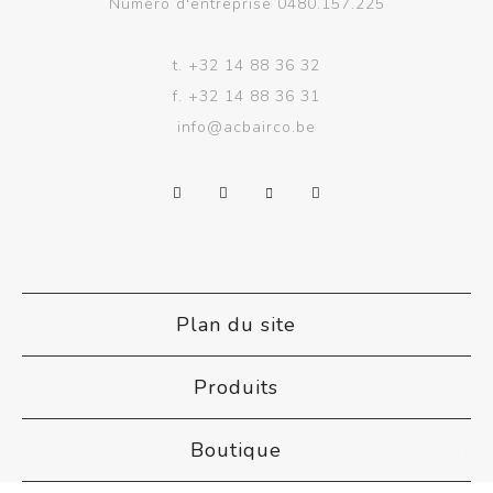
Numéro d'entreprise 0480.157.225
t.
+32 14 88 36 32
f.
+32 14 88 36 31
info@acbairco.be
Plan du site
Produits
Boutique