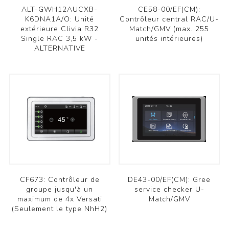
ALT-GWH12AUCXB-
CE58-00/EF(CM):
K6DNA1A/O: Unité
Contrôleur central RAC/U-
extérieure Clivia R32
Match/GMV (max. 255
Single RAC 3,5 kW -
unités intérieures)
ALTERNATIVE
CF673: Contrôleur de
DE43-00/EF(CM): Gree
groupe jusqu'à un
service checker U-
maximum de 4x Versati
Match/GMV
(Seulement le type NhH2)