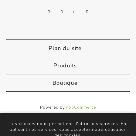
Plan du site
Produits
Boutique
Powered by
nopCommerce
Designed by
Nop-Templates.com
Copyright © 2026 ACB Airco. Tous droits réservés.
Les cookies nous permettent d'offrir nos services. En
utilisant nos services, vous acceptez notre utilisation
des cookies.