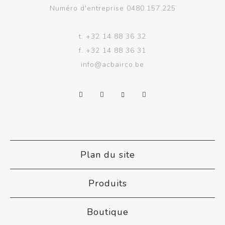
Numéro d'entreprise 0480.157.225
t.
+32 14 88 36 32
f.
+32 14 88 36 31
info@acbairco.be
Plan du site
Produits
Boutique