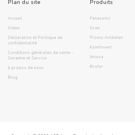
Plan du site
Produits
Verso
Ducto
RHP
OSMO
Accueil
Panasonic
Voir plus
Video
Gree
Déclaration et Politique de
Promo Artikelen
confidentialité
atériel d'installation
Archives
Komfovent
Conditions générales de vente -
Innova
Garantie et Service
Brofer
à propos de nous
Blog
Tuyaux de refroidissement