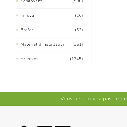
Komfovent
(590)
Innova
(16)
Brofer
(52)
Matériel d'installation
(361)
K
Archives
(1745)
Vous ne trouvez pas ce q