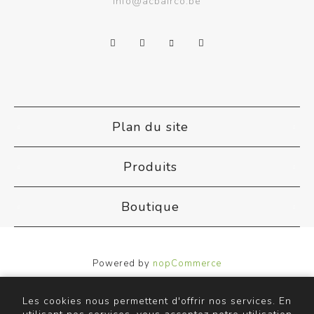
info@acbairco.be
Plan du site
Produits
Boutique
Powered by
nopCommerce
Designed by
Nop-Templates.com
Copyright © 2026 ACB Airco. Tous droits réservés.
Les cookies nous permettent d'offrir nos services. En