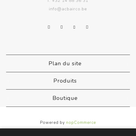
f.
+32 14 88 36 31
info@acbairco.be
Plan du site
Produits
Boutique
Powered by
nopCommerce
Designed by
Nop-Templates.com