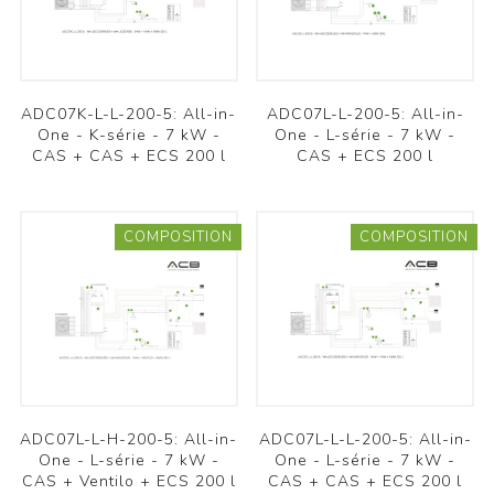
ADC07K-L-L-200-5: All-in-
ADC07L-L-200-5: All-in-
One - K-série - 7 kW -
One - L-série - 7 kW -
CAS + CAS + ECS 200 l
CAS + ECS 200 l
COMPOSITION
COMPOSITION
ADC07L-L-H-200-5: All-in-
ADC07L-L-L-200-5: All-in-
One - L-série - 7 kW -
One - L-série - 7 kW -
CAS + Ventilo + ECS 200 l
CAS + CAS + ECS 200 l