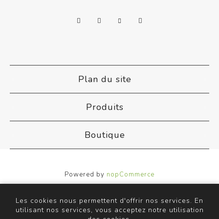
Plan du site
Produits
Boutique
Powered by
nopCommerce
Designed by
Nop-Templates.com
Copyright © 2026 ACB Airco. Tous droits réservés.
Les cookies nous permettent d'offrir nos services. En
utilisant nos services, vous acceptez notre utilisation