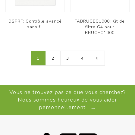
DSPRF: Contrôle avancé
FABRUCEC1000: Kit de
sans fil
filtre G4 pour
BRUCEC1000
1
2
3
4
Vous ne trouvez pas ce que vous cherchez?
Nous sommes heureux de vous aider
personnellement! →