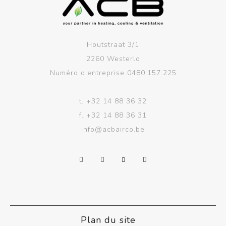
Houtstraat 3/1
2260 Westerlo
Numéro d'entreprise 0480.157.225
t.
+32 14 88 36 32
f.
+32 14 88 36 31
info@acbairco.be
Plan du site